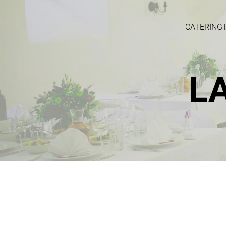
CATERING
L