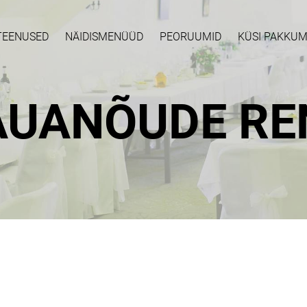
TEENUSED
NÄIDISMENÜÜD
PEORUUMID
KÜSI PAKKUM
AUANÕUDE RE